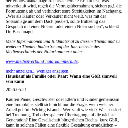
der Photovoltaikanlage Rechtssicherheit: Er hält fest, was
mitverkauft wird, regelt die Vertragsübernahmen, sichert ggf. die
Fortnutzung ab und verhindert teure Streitigkeiten im Nachgang.
„Wer als Käufer oder Verkäufer nicht weiß, was mit der
Solaranlage auf dem Dach passiert, sollte frühzeitig das
Gespräch mit einer Notarin oder einem Notar suchen“, schließt
Dr. Baschnagel
.
Mehr Informationen und Bildmaterial zu diesem Thema und zu
weiteren Themen finden Sie auf der Internetseite des
Medienverbunds der Notarkammern unter:
www.medienverbund-notarkammern.de
.
mehr anzeigen...
weniger anzeigen...
Hauskauf als Familie oder Paar: Wann eine GbR sinnvoll
sein kann
2026-05-21
Kaufen Paare, Geschwister oder Eltern und Kinder gemeinsam
eine Immobilie, stellt sich nicht nur die Frage, wem welcher
Anteil gehört. Wichtig ist auch: Wer zahlt wie viel? Was passiert
bei Trennung, Tod oder späterer Übertragung auf die nächste
Generation? Eine Gesellschaft bürgerlichen Rechts, kurz GbR,
kann in solchen Fällen eine flexible Gestaltung ermöglichen –