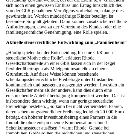
sich noch einen gewissen Einfluss und Ertrag hinsichtlich des
von der GbR gehaltenen Vermögens vorbehalten, solange dies
gewünscht ist. Werden minderjährige Kinder beteiligt, ist
besondere Sorgfalt geboten. Dann können zusätzliche rechtliche
Anforderungen, etwa zu der Vertretung des Kindes oder eine
familiengerichtliche Genehmigung, eine Rolle spielen.
Aktuelle steuerrechtliche Entwicklung zum „Familienheim“
„Häufig spielen bei der Entscheidung für eine GbR auch
steuerliche Motive eine Rolle“, erläutert Rhode.
Gesellschaftsanteile an einer GbR lassen sich in der Regel
flexibler übertragen als Miteigentumsanteile an einem
Grundstück. Auf diese Weise können bestehende
schenkungssteuerrechtliche Freibeträge unter Umständen
kontinuierlich und passgenau ausgenutzt werden. Investiert ein
Gesellschafter mehr als der andere, kann dies durch eine
entsprechende Anteilsübertragung kompensiert werden. Das ist
insbesondere dann wichtig, wenn nur geringe steuerliche
Freibeträge bestehen. „So kann bei nicht verheirateten Paaren,
deren schenkungssteuerlicher Freibetrag lediglich 20.000 Euro
beträgt, ein höherer Investitionsbeitrag eines Partners in die
Immobilie ohne entsprechende Kompensation schnell
Schenkungssteuer auslösen,“ warnt Rhode. Gerade bei
Immobilien-GbRs sollten die rechtlichen und steuerlichen