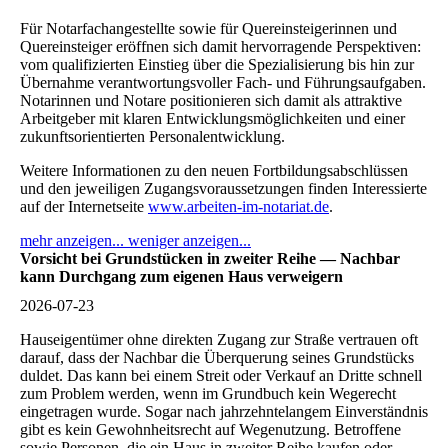
Für Notarfachangestellte sowie für Quereinsteigerinnen und
Quereinsteiger eröffnen sich damit hervorragende Perspektiven:
vom qualifizierten Einstieg über die Spezialisierung bis hin zur
Übernahme verantwortungsvoller Fach- und Führungsaufgaben.
Notarinnen und Notare positionieren sich damit als attraktive
Arbeitgeber mit klaren Entwicklungsmöglichkeiten und einer
zukunftsorientierten Personalentwicklung.
Weitere Informationen zu den neuen Fortbildungsabschlüssen
und den jeweiligen Zugangsvoraussetzungen finden Interessierte
auf der Internetseite
www.arbeiten-im-notariat.de
.
mehr anzeigen...
weniger anzeigen...
Vorsicht bei Grundstücken in zweiter Reihe — Nachbar
kann Durchgang zum eigenen Haus verweigern
2026-07-23
Hauseigentümer ohne direkten Zugang zur Straße vertrauen oft
darauf, dass der Nachbar die Überquerung seines Grundstücks
duldet. Das kann bei einem Streit oder Verkauf an Dritte schnell
zum Problem werden, wenn im Grundbuch kein Wegerecht
eingetragen wurde. Sogar nach jahrzehntelangem Einverständnis
gibt es kein Gewohnheitsrecht auf Wegenutzung. Betroffene
sowie Personen, die ein Haus in zweiter Reihe kaufen oder