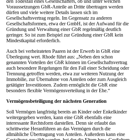
den Todesfall eines Gesellschafters, ob und unter welchen
Voraussetzungen GbR-Anteile an Dritte übertragen werden
dürfen und viele weitere Details lassen sich im
Gesellschaftsvertrag regeln. Im Gegensatz zu anderen
Gesellschaftsformen, etwa der GmbH, ist der Aufwand für die
Gründung und Verwaltung einer GbR regelmäßig deutlich
geringer. So ist zum Beispiel zur Gründung einer GbR kein
Mindestkapital erforderlich.
Auch bei verheirateten Paaren ist der Erwerb in GbR eine
Überlegung wert. Rhode führt aus: „Neben den schon
genannten Vorteilen der GbR können im Gesellschaftsvertrag
auch besondere Regelungen für den Fall einer Scheidung oder
Trennung getroffen werden, etwa zur weiteren Nutzung der
Immobilie, zur Übernahme von Anteilen oder zum Ausgleich
getätigter Investitionen. Zudem ermöglicht die GbR eine
besonders flexible Vermögensverteilung in der Ehe.“
Vermögensbeteiligung der nächsten Generation
Soll Vermögen langfristig bereits an Kinder oder Enkelkinder
weitergegeben werden, kann eine GbR ebenfalls eine
interessante Rechtsform darstellen. Denn sie erlaubt das
schrittweise Heranführen an das Vermögen durch die
allmähliche Übertragung von Anteilen. Außerdem kann eine
Gestaltung gewählt werden, bei der die Eltern bzw. Großeltern