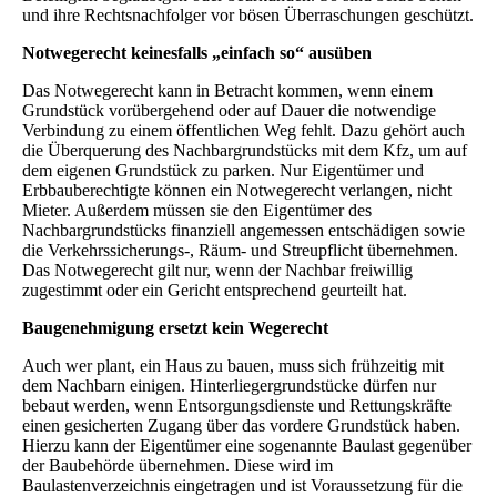
und ihre Rechtsnachfolger vor bösen Überraschungen geschützt.
Notwegerecht keinesfalls „einfach so“ ausüben
Das Notwegerecht kann in Betracht kommen, wenn einem
Grundstück vorübergehend oder auf Dauer die notwendige
Verbindung zu einem öffentlichen Weg fehlt. Dazu gehört auch
die Überquerung des Nachbargrundstücks mit dem Kfz, um auf
dem eigenen Grundstück zu parken. Nur Eigentümer und
Erbbauberechtigte können ein Notwegerecht verlangen, nicht
Mieter. Außerdem müssen sie den Eigentümer des
Nachbargrundstücks finanziell angemessen entschädigen sowie
die Verkehrssicherungs-, Räum- und Streupflicht übernehmen.
Das Notwegerecht gilt nur, wenn der Nachbar freiwillig
zugestimmt oder ein Gericht entsprechend geurteilt hat.
Baugenehmigung ersetzt kein Wegerecht
Auch wer plant, ein Haus zu bauen, muss sich frühzeitig mit
dem Nachbarn einigen. Hinterliegergrundstücke dürfen nur
bebaut werden, wenn Entsorgungsdienste und Rettungskräfte
einen gesicherten Zugang über das vordere Grundstück haben.
Hierzu kann der Eigentümer eine sogenannte Baulast gegenüber
der Baubehörde übernehmen. Diese wird im
Baulastenverzeichnis eingetragen und ist Voraussetzung für die