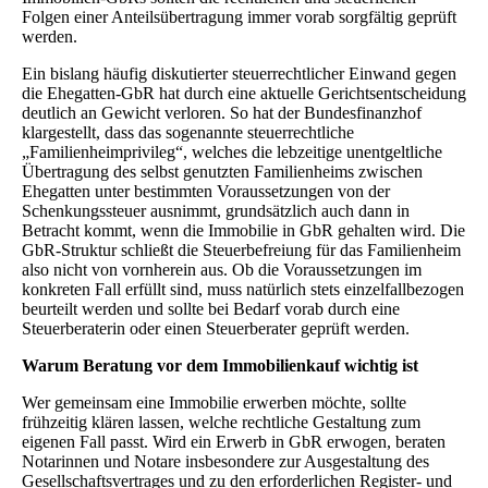
Folgen einer Anteilsübertragung immer vorab sorgfältig geprüft
werden.
Ein bislang häufig diskutierter steuerrechtlicher Einwand gegen
die Ehegatten-GbR hat durch eine aktuelle Gerichtsentscheidung
deutlich an Gewicht verloren. So hat der Bundesfinanzhof
klargestellt, dass das sogenannte steuerrechtliche
„Familienheimprivileg“, welches die lebzeitige unentgeltliche
Übertragung des selbst genutzten Familienheims zwischen
Ehegatten unter bestimmten Voraussetzungen von der
Schenkungssteuer ausnimmt, grundsätzlich auch dann in
Betracht kommt, wenn die Immobilie in GbR gehalten wird. Die
GbR-Struktur schließt die Steuerbefreiung für das Familienheim
also nicht von vornherein aus. Ob die Voraussetzungen im
konkreten Fall erfüllt sind, muss natürlich stets einzelfallbezogen
beurteilt werden und sollte bei Bedarf vorab durch eine
Steuerberaterin oder einen Steuerberater geprüft werden.
Warum Beratung vor dem Immobilienkauf wichtig ist
Wer gemeinsam eine Immobilie erwerben möchte, sollte
frühzeitig klären lassen, welche rechtliche Gestaltung zum
eigenen Fall passt. Wird ein Erwerb in GbR erwogen, beraten
Notarinnen und Notare insbesondere zur Ausgestaltung des
Gesellschaftsvertrages und zu den erforderlichen Register- und