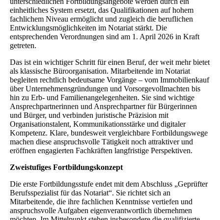
unterschiedlichen Fortbildungsangebote werden durch ein
einheitliches System ersetzt, das Qualifikationen auf hohem
fachlichem Niveau ermöglicht und zugleich die beruflichen
Entwicklungsmöglichkeiten im Notariat stärkt. Die
entsprechenden Verordnungen sind am 1. April 2026 in Kraft
getreten.
Das ist ein wichtiger Schritt für einen Beruf, der weit mehr bietet
als klassische Büroorganisation. Mitarbeitende im Notariat
begleiten rechtlich bedeutsame Vorgänge – vom Immobilienkauf
über Unternehmensgründungen und Vorsorgevollmachten bis
hin zu Erb- und Familienangelegenheiten. Sie sind wichtige
Ansprechpartnerinnen und Ansprechpartner für Bürgerinnen
und Bürger, und verbinden juristische Präzision mit
Organisationstalent, Kommunikationsstärke und digitaler
Kompetenz. Klare, bundesweit vergleichbare Fortbildungswege
machen diese anspruchsvolle Tätigkeit noch attraktiver und
eröffnen engagierten Fachkräften langfristige Perspektiven.
Zweistufiges Fortbildungskonzept
Die erste Fortbildungsstufe endet mit dem Abschluss „Geprüfter
Berufsspezialist für das Notariat“. Sie richtet sich an
Mitarbeitende, die ihre fachlichen Kenntnisse vertiefen und
anspruchsvolle Aufgaben eigenverantwortlich übernehmen
möchten. Im Mittelpunkt stehen insbesondere die qualifizierte